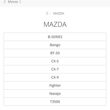
Меню
MAZDA
MAZDA
B-SERIES
Bongo
BT-50
CX-5
CX-7
CX-9
Fighter
Navajo
T3500