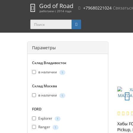
God of Road
+79680221024
Связатьс
работаем с 2014 года
Параметры
Склад Владивосток
в наличии
1
Склад Москва
в наличии
1
FORD
Explorer
1
Хабы FO
Ranger
1
Pickup, 