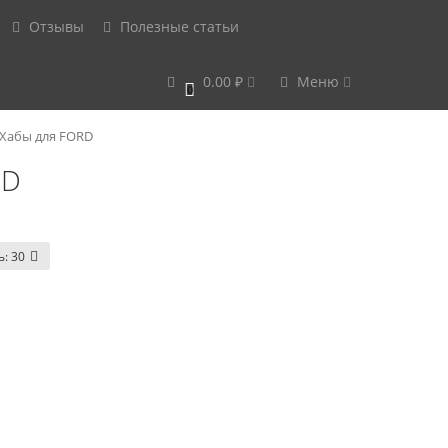
Отзывы
Полезные статьи
0.00 ₽
Меню
0
Хабы для FORD
RD
ь:
30