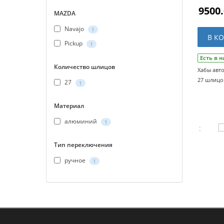
9500.
MAZDA
Navajo
1
В К
Pickup
1
Есть в 
Количество шлицов
Хабы авт
27 шлицов
27
1
Материал
алюминий
1
Тип переключения
ручное
1