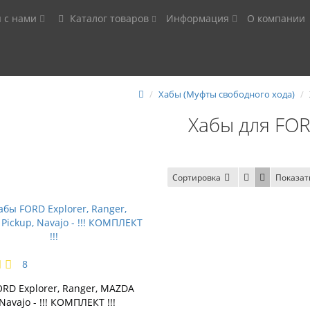
я с нами
Каталог товаров
Информация
О компании
Хабы (Муфты свободного хода)
Хабы для FO
Сортировка
Показат
8
RD Explorer, Ranger, MAZDA
Navajo - !!! КОМПЛЕКТ !!!