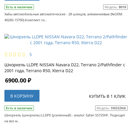
Есть в наличии
Модель:
B018
Хабы автомобильные автоматические - 28 шлицов, алюминиевые (№OEM:
40260-15700).Комплект со..
5
Шноркель LLDPE NISSAN Navara D22, Terrano 2/Pathfinder с
2001 года, Terrano R50, Xterra D22
6900.00 ₽
В КОРЗИНУ
КУПИТЬ В 1 КЛИК
Есть в наличии
Модель:
SND22NA
Шноркель (шнорхель) LLDPE (усиленный) - аналог Safari SS725HF. Подходит
на все м..