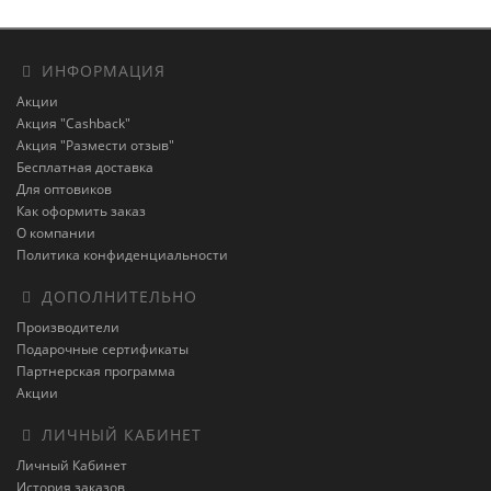
ИНФОРМАЦИЯ
Акции
Акция "Cashback"
Акция "Размести отзыв"
Бесплатная доставка
Для оптовиков
Как оформить заказ
О компании
Политика конфиденциальности
ДОПОЛНИТЕЛЬНО
Производители
Подарочные сертификаты
Партнерская программа
Акции
ЛИЧНЫЙ КАБИНЕТ
Личный Кабинет
История заказов