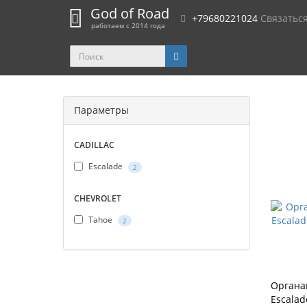
God of Road
+79680221024
Связатьс
работаем с 2014 года
Параметры
CADILLAC
Escalade
2
CHEVROLET
Tahoe
2
Органа
Escala