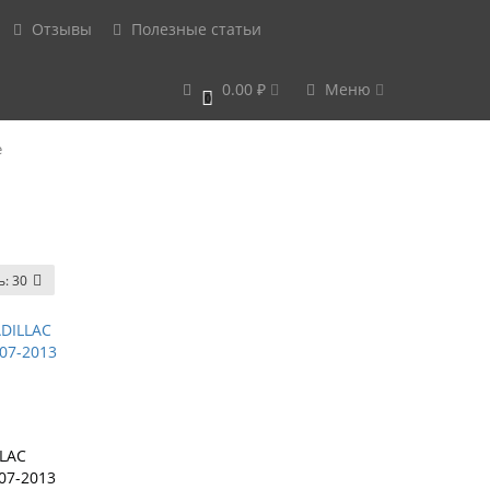
Отзывы
Полезные статьи
0.00 ₽
Меню
0
e
ь:
30
LLAC
07-2013