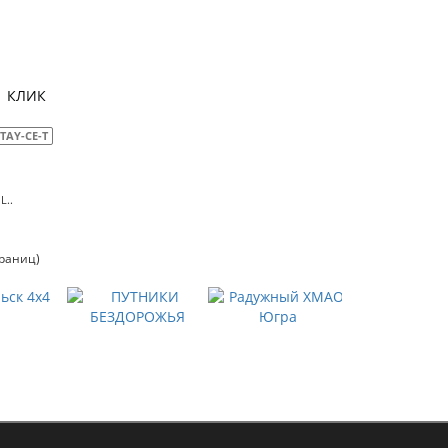
1 КЛИК
TAY-CE-T
L..
траниц)