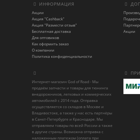
ИНФОРМАЦИЯ
ДОП
Акции
Произво
Акция "Cashback"
Подароч
Акция "Размести отзыв"
Партнер
Бесплатная доставка
Акции
Для оптовиков
Как оформить заказ
О компании
Политика конфиденциальности
ПРИ
Интернет-магазин God of Road - Мы
продаём запчасти и товары для тюнинга
внедорожников, легковых и коммерческих
автомобилей с 2014 года. Отправка
осуществляется со складов в Москве и
Владивостоке, а также у нас есть партнёры
в Санкт-Петербурге и Краснодаре. Мы
отправляем товары по всей России а также
в другие страны. Возможна отправка с
наложенным платежом (оплата при