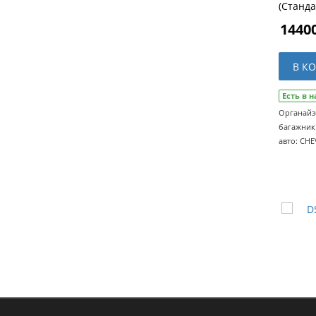
(Станда
14400
В К
Есть в 
Органайз
багажник
авто: CHE