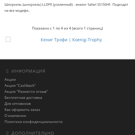
Шноркель (шнорхель) LLDPE (усиленный) - аналог Safari SS150HF. Подходит
на все модифи..
Показано с 1 по 4 из 4 (всего 1 страниц)
ИНФОРМАЦИЯ
Акции
Акция "Cashback"
Акция "Размести отзыв"
Бесплатная доставка
Для оптовиков
Как оформить заказ
О компании
Политика конфиденциальности
ДОПОЛНИТЕЛЬНО