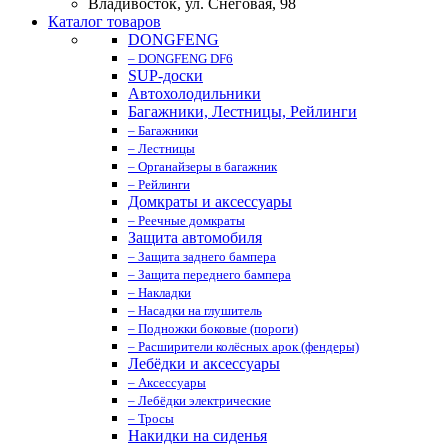
Владивосток, ул. Снеговая, 98
Каталог товаров
DONGFENG
– DONGFENG DF6
SUP-доски
Автохолодильники
Багажники, Лестницы, Рейлинги
– Багажники
– Лестницы
– Органайзеры в багажник
– Рейлинги
Домкраты и аксессуары
– Реечные домкраты
Защита автомобиля
– Защита заднего бампера
– Защита переднего бампера
– Накладки
– Насадки на глушитель
– Подножки боковые (пороги)
– Расширители колёсных арок (фендеры)
Лебёдки и аксессуары
– Аксессуары
– Лебёдки электрические
– Тросы
Накидки на сиденья