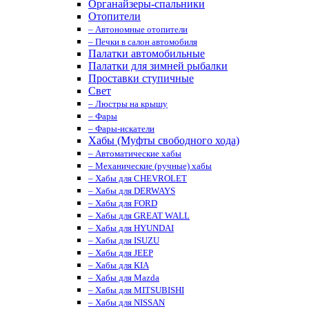
Органайзеры-спальники
Отопители
– Автономные отопители
– Печки в салон автомобиля
Палатки автомобильные
Палатки для зимней рыбалки
Проставки ступичные
Свет
– Люстры на крышу
– Фары
– Фары-искатели
Хабы (Муфты свободного хода)
– Автоматические хабы
– Механические (ручные) хабы
– Хабы для CHEVROLET
– Хабы для DERWAYS
– Хабы для FORD
– Хабы для GREAT WALL
– Хабы для HYUNDAI
– Хабы для ISUZU
– Хабы для JEEP
– Хабы для KIA
– Хабы для Mazda
– Хабы для MITSUBISHI
– Хабы для NISSAN