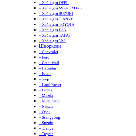
– Хабы для OPEL
– Хабы для SSANGYONG
– Хабы для SUZUKI
– Хабы для TIANYE
– Хабы для TOYOTA
– Хабы для ГАЗ
– Хабы для ТАГАЗ
– Хабы для УАЗ
Шноркели
– Chevrolet
– Ford
– Great Wall
– Hyundai
– Isuzu
– Jeep
– Land Rover
– Lexus
– Mazda
– Mitsubishi
– Nissan
– Opel
– Ssangyong
– Suzuki
– Tianye
– Toyota