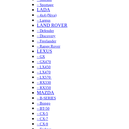
– Sportage
LADA
– 4x4 (Niva)
– Largus
LAND ROVER
– Defender
– Discovery
– Freelander
– Range Rover
LEXUS
– GX
– GX470
– LX450
– LX470
– LX570
– RX330
– RX350
MAZDA
– B-SERIES
– Bongo
– BT-50
– CX-5
– CX-7
– CX-9