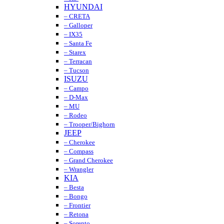
HYUNDAI
– CRETA
– Galloper
– IX35
– Santa Fe
– Starex
– Terracan
– Tucson
ISUZU
– Campo
– D-Max
– MU
– Rodeo
– Trooper/Bighorn
JEEP
– Cherokee
– Compass
– Grand Cherokee
– Wrangler
KIA
– Besta
– Bongo
– Frontier
– Retona
– Sorento