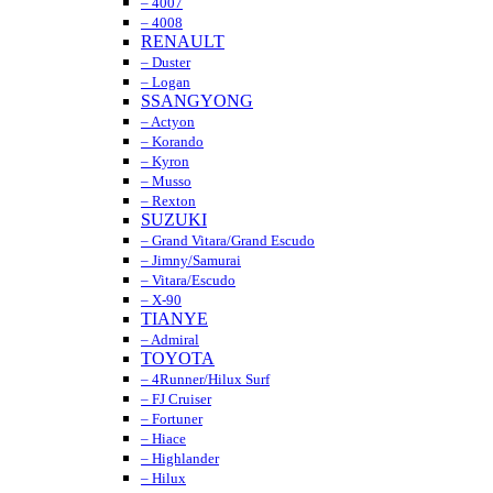
– 4007
– 4008
RENAULT
– Duster
– Logan
SSANGYONG
– Actyon
– Korando
– Kyron
– Musso
– Rexton
SUZUKI
– Grand Vitara/Grand Escudo
– Jimny/Samurai
– Vitara/Escudo
– X-90
TIANYE
– Admiral
TOYOTA
– 4Runner/Hilux Surf
– FJ Cruiser
– Fortuner
– Hiace
– Highlander
– Hilux