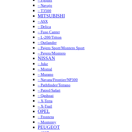
– Fighter
– Navajo
– T3500
MITSUBISHI
– ASX
– Delica
– Fuso Canter
– L-200/Triton
– Outlander
– Pajero Sport/Montero Sport
– Pajero/Montero
NISSAN
– Juke
– Mistral
– Murano
– Navara/Frontier/NP300
– Pathfinder/Terrano
– Patrol/Safari
– Qashqai
– X-Terra
– X-Trail
OPEL
– Frontera
– Monterey
PEUGEOT