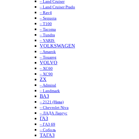
– Land Cruiser
– Land Cruiser Prado
– Rav4
– Sequoia
– T100
– Tacoma
– Tundra
– YARIS
VOLKSWAGEN
– Amarok
– Touareg
VOLVO
– XC60
– XC90
ZX
– Admiral
– Landmark
ВАЗ
– 2121 (Нива)
– Chevrolet Niva
– ЛАДА Ларгус
ГАЗ
– ГАЗ 69
– Соболь
ТАГАЗ