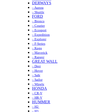
DERWAYS
– Aurora
– Shuttle
FORD
– Bronco
– Courier
– Ecosport
– Expedition
– Explorer
– F-Series
– Kuga
– Maverick
– Ranger
GREAT WALL
– Deer
– Hover
– Safe
– Sailor
– Wingle
HONDA
– CR-V
– HR-V
HUMMER
– H2
– H3