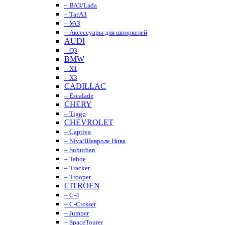
– ВАЗ/Lada
– ТагАЗ
– УАЗ
– Аксессуары для шноркелей
AUDI
– Q3
BMW
– X1
– X3
CADILLAC
– Escalade
CHERY
– Tiggo
CHEVROLET
– Captiva
– Niva/Шевроле Нива
– Suburban
– Tahoe
– Tracker
– Trooper
CITROEN
– C-4
– C-Crosser
– Jumper
– SpaceTourer