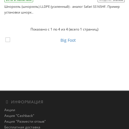
Шноркель (шнорхель) LLDPE (усиленный) - аналог Safari SS165HF. Пример
установки шнорк..
Показано с 1 по 4 из 4 (всего 1 страниц)
ИНФОРМАЦИЯ
Акции
Акция "Cashback"
Акция "Размести отзыв"
Бесплатная доставка