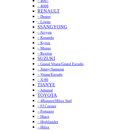
– 4007
– 4008
RENAULT
– Duster
– Logan
SSANGYONG
– Actyon
– Korando
– Kyron
– Musso
– Rexton
SUZUKI
– Grand Vitara/Grand Escudo
– Jimny/Samurai
– Vitara/Escudo
– X-90
TIANYE
– Admiral
TOYOTA
– 4Runner/Hilux Surf
– FJ Cruiser
– Fortuner
– Hiace
– Highlander
– Hilux