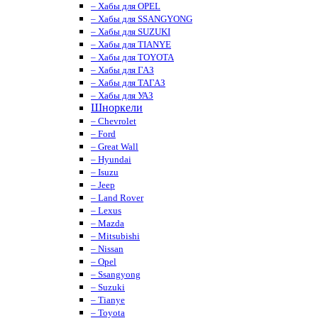
– Хабы для OPEL
– Хабы для SSANGYONG
– Хабы для SUZUKI
– Хабы для TIANYE
– Хабы для TOYOTA
– Хабы для ГАЗ
– Хабы для ТАГАЗ
– Хабы для УАЗ
Шноркели
– Chevrolet
– Ford
– Great Wall
– Hyundai
– Isuzu
– Jeep
– Land Rover
– Lexus
– Mazda
– Mitsubishi
– Nissan
– Opel
– Ssangyong
– Suzuki
– Tianye
– Toyota