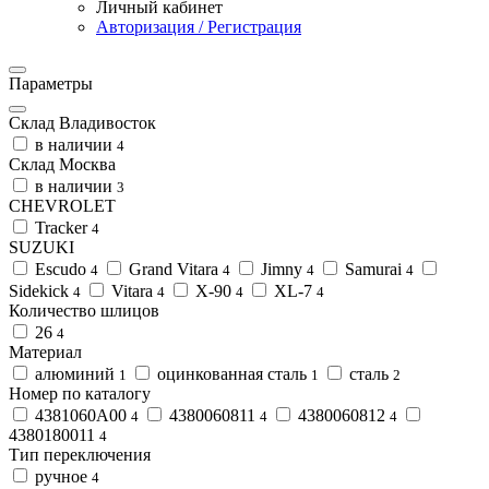
Личный кабинет
Авторизация / Регистрация
Параметры
Склад Владивосток
в наличии
4
Склад Москва
в наличии
3
CHEVROLET
Tracker
4
SUZUKI
Escudo
Grand Vitara
Jimny
Samurai
4
4
4
4
Sidekick
Vitara
X-90
XL-7
4
4
4
4
Количество шлицов
26
4
Материал
алюминий
оцинкованная сталь
сталь
1
1
2
Номер по каталогу
4381060A00
4380060811
4380060812
4
4
4
4380180011
4
Тип переключения
ручное
4