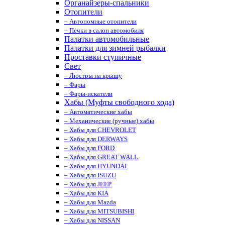
Органайзеры-спальники
Отопители
– Автономные отопители
– Печки в салон автомобиля
Палатки автомобильные
Палатки для зимней рыбалки
Проставки ступичные
Свет
– Люстры на крышу
– Фары
– Фары-искатели
Хабы (Муфты свободного хода)
– Автоматические хабы
– Механические (ручные) хабы
– Хабы для CHEVROLET
– Хабы для DERWAYS
– Хабы для FORD
– Хабы для GREAT WALL
– Хабы для HYUNDAI
– Хабы для ISUZU
– Хабы для JEEP
– Хабы для KIA
– Хабы для Mazda
– Хабы для MITSUBISHI
– Хабы для NISSAN