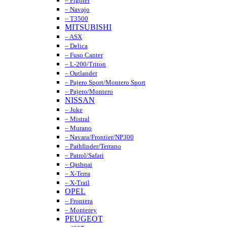
– Fighter
– Navajo
– T3500
MITSUBISHI
– ASX
– Delica
– Fuso Canter
– L-200/Triton
– Outlander
– Pajero Sport/Montero Sport
– Pajero/Montero
NISSAN
– Juke
– Mistral
– Murano
– Navara/Frontier/NP300
– Pathfinder/Terrano
– Patrol/Safari
– Qashqai
– X-Terra
– X-Trail
OPEL
– Frontera
– Monterey
PEUGEOT