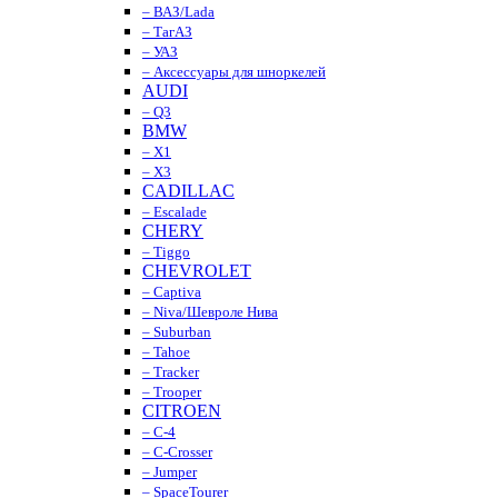
– ВАЗ/Lada
– ТагАЗ
– УАЗ
– Аксессуары для шноркелей
AUDI
– Q3
BMW
– X1
– X3
CADILLAC
– Escalade
CHERY
– Tiggo
CHEVROLET
– Captiva
– Niva/Шевроле Нива
– Suburban
– Tahoe
– Tracker
– Trooper
CITROEN
– C-4
– C-Crosser
– Jumper
– SpaceTourer