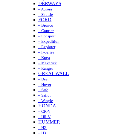
DERWAYS
– Aurora
– Shuttle
FORD
– Bronco
– Courier
– Ecosport
– Expedition
– Explorer
– F-Series
– Kuga
– Maverick
– Ranger
GREAT WALL
– Deer
– Hover
– Safe
– Sailor
– Wingle
HONDA
– CR-V
– HR-V
HUMMER
– H2
– H3