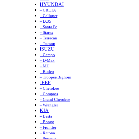
HYUNDAI
– CRETA
– Galloper
– IX35
– Santa Fe
– Starex
– Terracan
– Tucson
ISUZU
– Campo
– D-Max
– MU
– Rodeo
– Trooper/Bighorn
JEEP
– Cherokee
– Compass
– Grand Cherokee
– Wrangler
KIA
– Besta
– Bongo
– Frontier
– Retona
– Sorento