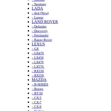
– Sportage
LADA
– 4x4 (Niva)
– Largus
LAND ROVER
– Defender
– Discovery
– Freelander
– Range Rover
LEXUS
– GX
– GX470
– LX450
– LX470
– LX570
– RX330
– RX350
MAZDA
– B-SERIES
– Bongo
– BT-50
– CX-5
– CX-7
– CX-9