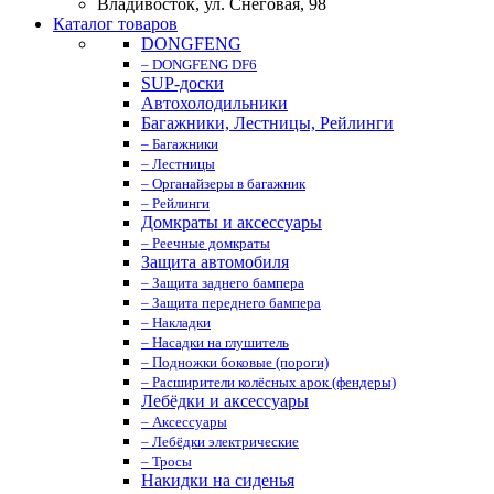
Владивосток, ул. Снеговая, 98
Каталог товаров
DONGFENG
– DONGFENG DF6
SUP-доски
Автохолодильники
Багажники, Лестницы, Рейлинги
– Багажники
– Лестницы
– Органайзеры в багажник
– Рейлинги
Домкраты и аксессуары
– Реечные домкраты
Защита автомобиля
– Защита заднего бампера
– Защита переднего бампера
– Накладки
– Насадки на глушитель
– Подножки боковые (пороги)
– Расширители колёсных арок (фендеры)
Лебёдки и аксессуары
– Аксессуары
– Лебёдки электрические
– Тросы
Накидки на сиденья