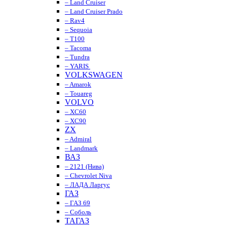
– Land Cruiser
– Land Cruiser Prado
– Rav4
– Sequoia
– T100
– Tacoma
– Tundra
– YARIS
VOLKSWAGEN
– Amarok
– Touareg
VOLVO
– XC60
– XC90
ZX
– Admiral
– Landmark
ВАЗ
– 2121 (Нива)
– Chevrolet Niva
– ЛАДА Ларгус
ГАЗ
– ГАЗ 69
– Соболь
ТАГАЗ