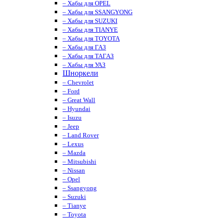
– Хабы для OPEL
– Хабы для SSANGYONG
– Хабы для SUZUKI
– Хабы для TIANYE
– Хабы для TOYOTA
– Хабы для ГАЗ
– Хабы для ТАГАЗ
– Хабы для УАЗ
Шноркели
– Chevrolet
– Ford
– Great Wall
– Hyundai
– Isuzu
– Jeep
– Land Rover
– Lexus
– Mazda
– Mitsubishi
– Nissan
– Opel
– Ssangyong
– Suzuki
– Tianye
– Toyota