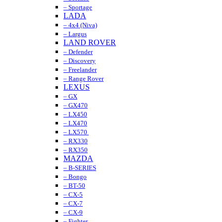
– Sportage
LADA
– 4x4 (Niva)
– Largus
LAND ROVER
– Defender
– Discovery
– Freelander
– Range Rover
LEXUS
– GX
– GX470
– LX450
– LX470
– LX570
– RX330
– RX350
MAZDA
– B-SERIES
– Bongo
– BT-50
– CX-5
– CX-7
– CX-9
– Fighter