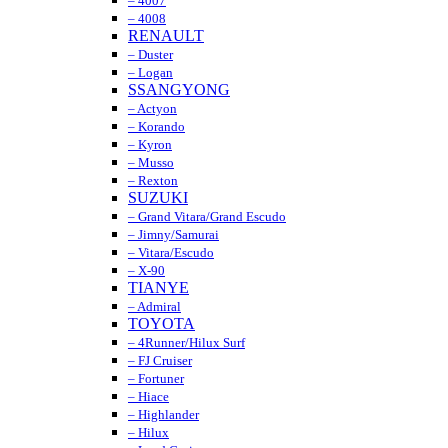
– 4007
– 4008
RENAULT
– Duster
– Logan
SSANGYONG
– Actyon
– Korando
– Kyron
– Musso
– Rexton
SUZUKI
– Grand Vitara/Grand Escudo
– Jimny/Samurai
– Vitara/Escudo
– X-90
TIANYE
– Admiral
TOYOTA
– 4Runner/Hilux Surf
– FJ Cruiser
– Fortuner
– Hiace
– Highlander
– Hilux