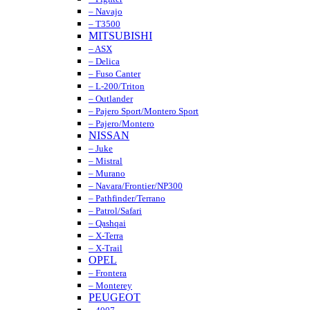
– Navajo
– T3500
MITSUBISHI
– ASX
– Delica
– Fuso Canter
– L-200/Triton
– Outlander
– Pajero Sport/Montero Sport
– Pajero/Montero
NISSAN
– Juke
– Mistral
– Murano
– Navara/Frontier/NP300
– Pathfinder/Terrano
– Patrol/Safari
– Qashqai
– X-Terra
– X-Trail
OPEL
– Frontera
– Monterey
PEUGEOT