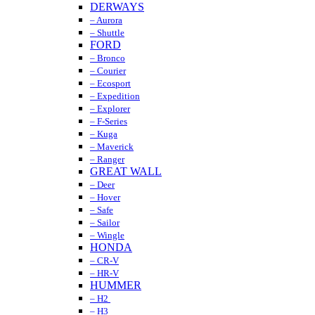
DERWAYS
– Aurora
– Shuttle
FORD
– Bronco
– Courier
– Ecosport
– Expedition
– Explorer
– F-Series
– Kuga
– Maverick
– Ranger
GREAT WALL
– Deer
– Hover
– Safe
– Sailor
– Wingle
HONDA
– CR-V
– HR-V
HUMMER
– H2
– H3