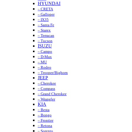
HYUNDAI
– CRETA
– Galloper
– IX35
– Santa Fe
– Starex
– Terracan
– Tucson
ISUZU
– Campo
– D-Max
– MU
– Rodeo
– Trooper/Bighorn
JEEP
– Cherokee
– Compass
– Grand Cherokee
– Wrangler
KIA
– Besta
– Bongo
– Frontier
– Retona
– Sorento