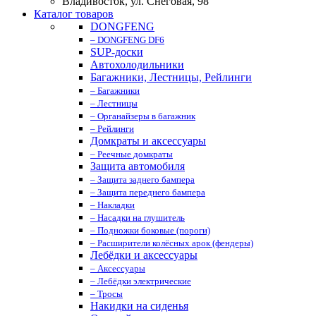
Владивосток, ул. Снеговая, 98
Каталог товаров
DONGFENG
– DONGFENG DF6
SUP-доски
Автохолодильники
Багажники, Лестницы, Рейлинги
– Багажники
– Лестницы
– Органайзеры в багажник
– Рейлинги
Домкраты и аксессуары
– Реечные домкраты
Защита автомобиля
– Защита заднего бампера
– Защита переднего бампера
– Накладки
– Насадки на глушитель
– Подножки боковые (пороги)
– Расширители колёсных арок (фендеры)
Лебёдки и аксессуары
– Аксессуары
– Лебёдки электрические
– Тросы
Накидки на сиденья