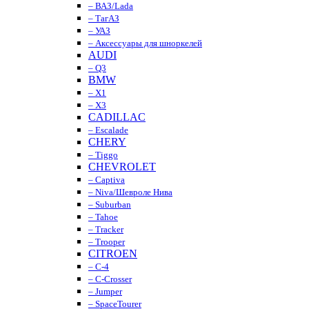
– ВАЗ/Lada
– ТагАЗ
– УАЗ
– Аксессуары для шноркелей
AUDI
– Q3
BMW
– X1
– X3
CADILLAC
– Escalade
CHERY
– Tiggo
CHEVROLET
– Captiva
– Niva/Шевроле Нива
– Suburban
– Tahoe
– Tracker
– Trooper
CITROEN
– C-4
– C-Crosser
– Jumper
– SpaceTourer