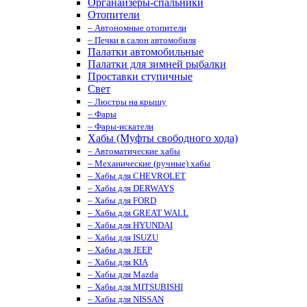
Органайзеры-спальники
Отопители
– Автономные отопители
– Печки в салон автомобиля
Палатки автомобильные
Палатки для зимней рыбалки
Проставки ступичные
Свет
– Люстры на крышу
– Фары
– Фары-искатели
Хабы (Муфты свободного хода)
– Автоматические хабы
– Механические (ручные) хабы
– Хабы для CHEVROLET
– Хабы для DERWAYS
– Хабы для FORD
– Хабы для GREAT WALL
– Хабы для HYUNDAI
– Хабы для ISUZU
– Хабы для JEEP
– Хабы для KIA
– Хабы для Mazda
– Хабы для MITSUBISHI
– Хабы для NISSAN