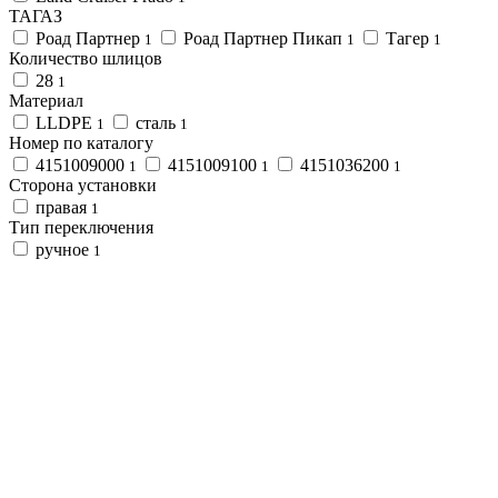
ТАГАЗ
Роад Партнер
Роад Партнер Пикап
Тагер
1
1
1
Количество шлицов
28
1
Материал
LLDPE
сталь
1
1
Номер по каталогу
4151009000
4151009100
4151036200
1
1
1
Сторона установки
правая
1
Тип переключения
ручное
1