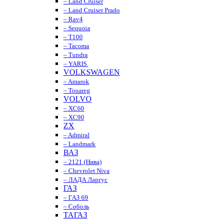
– Land Cruiser
– Land Cruiser Prado
– Rav4
– Sequoia
– T100
– Tacoma
– Tundra
– YARIS
VOLKSWAGEN
– Amarok
– Touareg
VOLVO
– XC60
– XC90
ZX
– Admiral
– Landmark
ВАЗ
– 2121 (Нива)
– Chevrolet Niva
– ЛАДА Ларгус
ГАЗ
– ГАЗ 69
– Соболь
ТАГАЗ