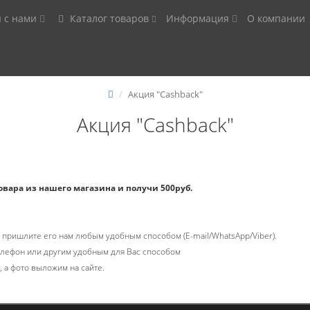
я с нами
Каталог товаров
Информация
О компании
Акция "Cashback"
Акция "Cashback"
овара из нашего магазина и получи 500руб.
и пришлите его нам любым удобным способом (E-mail/WhatsApp/Viber).
телефон или другим удобным для Вас способом
 а фото выложим на сайте.