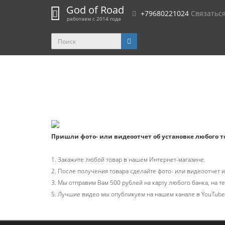
God of Road
+79680221024
Связатьс
работаем с 2014 года
Пришли фото- или видеоотчет об установке любого т
1. Закажите любой товар в нашем Интернет-магазине.
2. После получения товара сделайте фото- или видеоотчет 
3. Мы отправим Вам 500 рублей на карту любого банка, на 
5. Лучшие видео мы опубликуем на нашем канале в YouTube,