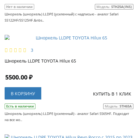
Нет в наличии
Модель:
STH25A(INS)
Шноркель (шнорхель) LLDPE (усиленный) с надписью - аналог Safari
SS122HF/SS125HF.&nbs..
3
Шноркель LLDPE TOYOTA Hilux 65
5500.00 ₽
В КОРЗИНУ
КУПИТЬ В 1 КЛИК
Есть в наличии
Модель:
STH65A
Шноркель (шнорхель) LLDPE (усиленный) - аналог Safari SS65HF. Подходит
на все мо..