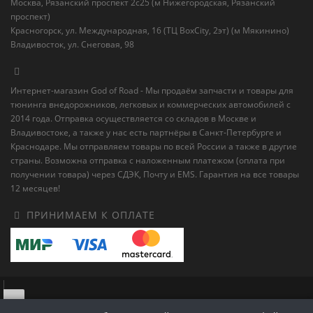
Москва, Рязанский проспект 2с25 (м Нижегородская, Рязанский
проспект)
Красногорск, ул. Международная, 16 (ТЦ BoxСity, 2эт) (м Мякинино)
Владивосток, ул. Снеговая, 98
Интернет-магазин God of Road - Мы продаём запчасти и товары для
тюнинга внедорожников, легковых и коммерческих автомобилей с
2014 года. Отправка осуществляется со складов в Москве и
Владивостоке, а также у нас есть партнёры в Санкт-Петербурге и
Краснодаре. Мы отправляем товары по всей России а также в другие
страны. Возможна отправка с наложенным платежом (оплата при
получении товара) через СДЭК, Почту и EMS. Гарантия на все товары
12 месяцев!
ПРИНИМАЕМ К ОПЛАТЕ