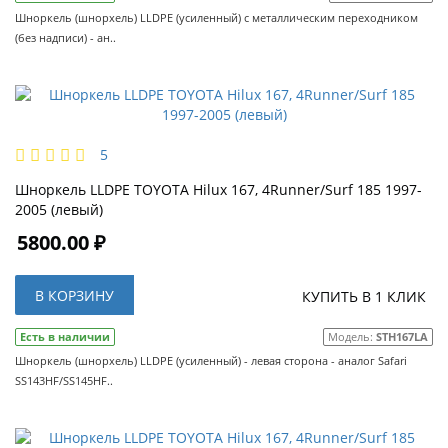
Шноркель (шнорхель) LLDPE (усиленный) c металлическим переходником
(без надписи) - ан..
5
Шноркель LLDPE TOYOTA Hilux 167, 4Runner/Surf 185 1997-
2005 (левый)
5800.00 ₽
В КОРЗИНУ
КУПИТЬ В 1 КЛИК
Есть в наличии
Модель:
STH167LA
Шноркель (шнорхель) LLDPE (усиленный) - левая сторона - аналог Safari
SS143HF/SS145HF..