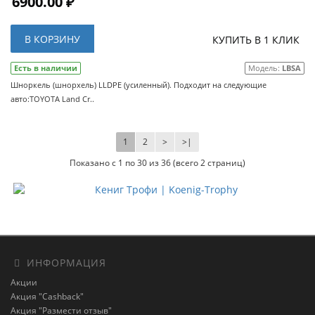
6900.00 ₽
В КОРЗИНУ
КУПИТЬ В 1 КЛИК
Есть в наличии
Модель:
LBSA
Шноркель (шнорхель) LLDPE (усиленный). Подходит на следующие
авто:TOYOTA Land Cr..
1
2
>
>|
Показано с 1 по 30 из 36 (всего 2 страниц)
ИНФОРМАЦИЯ
Акции
Акция "Cashback"
Акция "Размести отзыв"