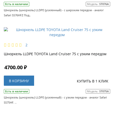
Есть в наличии
Модель:
ST076A
Шноркель (шнорхель) LLDPE (усиленный) - с широким передом - аналог
Safari SS76HFZ Под..
2
Шноркель LLDPE TOYOTA Land Cruiser 75 с узким передом
4700.00 ₽
В КОРЗИНУ
КУПИТЬ В 1 КЛИК
Есть в наличии
Модель:
ST075A
Шноркель (шнорхель) LLDPE (усиленный) - с узким передом - аналог Safari
SS75HF. ..