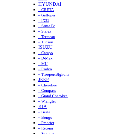
HYUNDAI
– CRETA
– Galloper
– IX35
– Santa Fe
– Starex
– Terracan
– Tucson
ISUZU
– Campo
– D-Max
– MU
– Rodeo
– Trooper/Bighorn
JEEP
– Cherokee
– Compass
– Grand Cherokee
– Wrangler
KIA
– Besta
– Bongo
– Frontier
– Retona
– Sorento