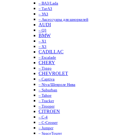
– ВАЗ/Lada
– ТагАЗ
– УАЗ
– Аксессуары для шноркелей
AUDI
– Q3
BMW
– X1
– X3
CADILLAC
– Escalade
CHERY
– Tiggo
CHEVROLET
– Captiva
– Niva/Шевроле Нива
– Suburban
– Tahoe
– Tracker
– Trooper
CITROEN
– C-4
– C-Crosser
– Jumper
– SpaceTourer