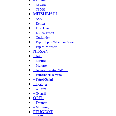
– Fighter
– Navajo
– T3500
MITSUBISHI
– ASX
– Delica
– Fuso Canter
– L-200/Triton
– Outlander
– Pajero Sport/Montero Sport
– Pajero/Montero
NISSAN
– Juke
– Mistral
– Murano
– Navara/Frontier/NP300
– Pathfinder/Terrano
– Patrol/Safari
– Qashqai
– X-Terra
– X-Trail
OPEL
– Frontera
– Monterey
PEUGEOT