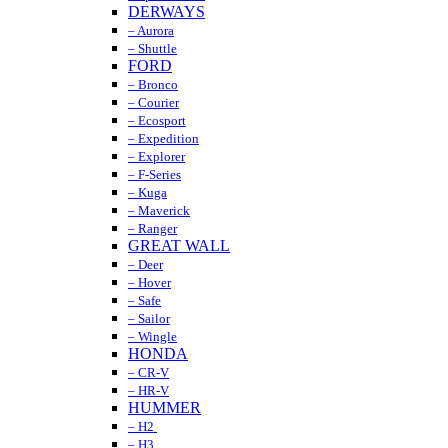
DERWAYS
– Aurora
– Shuttle
FORD
– Bronco
– Courier
– Ecosport
– Expedition
– Explorer
– F-Series
– Kuga
– Maverick
– Ranger
GREAT WALL
– Deer
– Hover
– Safe
– Sailor
– Wingle
HONDA
– CR-V
– HR-V
HUMMER
– H2
– H3