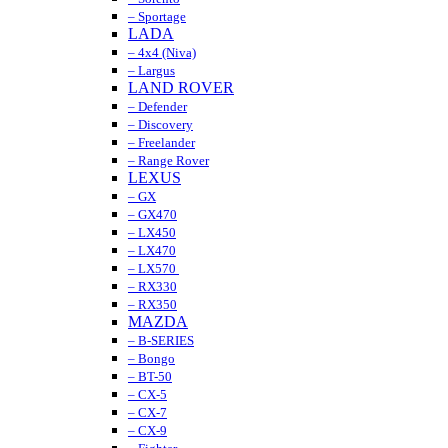
– Sportage
LADA
– 4x4 (Niva)
– Largus
LAND ROVER
– Defender
– Discovery
– Freelander
– Range Rover
LEXUS
– GX
– GX470
– LX450
– LX470
– LX570
– RX330
– RX350
MAZDA
– B-SERIES
– Bongo
– BT-50
– CX-5
– CX-7
– CX-9