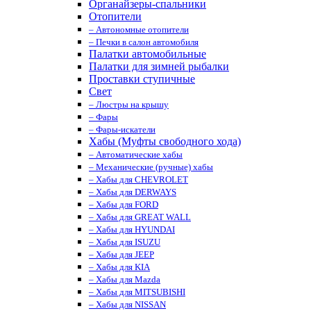
Органайзеры-спальники
Отопители
– Автономные отопители
– Печки в салон автомобиля
Палатки автомобильные
Палатки для зимней рыбалки
Проставки ступичные
Свет
– Люстры на крышу
– Фары
– Фары-искатели
Хабы (Муфты свободного хода)
– Автоматические хабы
– Механические (ручные) хабы
– Хабы для CHEVROLET
– Хабы для DERWAYS
– Хабы для FORD
– Хабы для GREAT WALL
– Хабы для HYUNDAI
– Хабы для ISUZU
– Хабы для JEEP
– Хабы для KIA
– Хабы для Mazda
– Хабы для MITSUBISHI
– Хабы для NISSAN