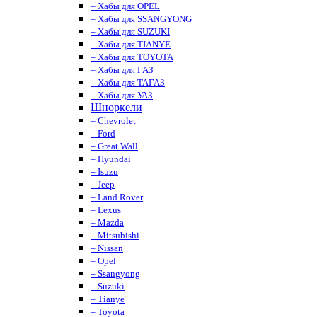
– Хабы для OPEL
– Хабы для SSANGYONG
– Хабы для SUZUKI
– Хабы для TIANYE
– Хабы для TOYOTA
– Хабы для ГАЗ
– Хабы для ТАГАЗ
– Хабы для УАЗ
Шноркели
– Chevrolet
– Ford
– Great Wall
– Hyundai
– Isuzu
– Jeep
– Land Rover
– Lexus
– Mazda
– Mitsubishi
– Nissan
– Opel
– Ssangyong
– Suzuki
– Tianye
– Toyota