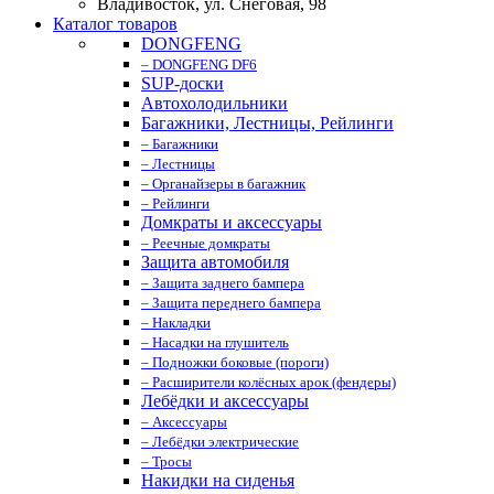
Владивосток, ул. Снеговая, 98
Каталог товаров
DONGFENG
– DONGFENG DF6
SUP-доски
Автохолодильники
Багажники, Лестницы, Рейлинги
– Багажники
– Лестницы
– Органайзеры в багажник
– Рейлинги
Домкраты и аксессуары
– Реечные домкраты
Защита автомобиля
– Защита заднего бампера
– Защита переднего бампера
– Накладки
– Насадки на глушитель
– Подножки боковые (пороги)
– Расширители колёсных арок (фендеры)
Лебёдки и аксессуары
– Аксессуары
– Лебёдки электрические
– Тросы
Накидки на сиденья