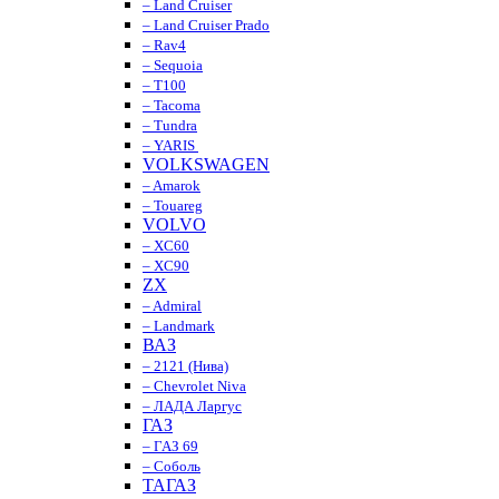
– Land Cruiser
– Land Cruiser Prado
– Rav4
– Sequoia
– T100
– Tacoma
– Tundra
– YARIS
VOLKSWAGEN
– Amarok
– Touareg
VOLVO
– XC60
– XC90
ZX
– Admiral
– Landmark
ВАЗ
– 2121 (Нива)
– Chevrolet Niva
– ЛАДА Ларгус
ГАЗ
– ГАЗ 69
– Соболь
ТАГАЗ