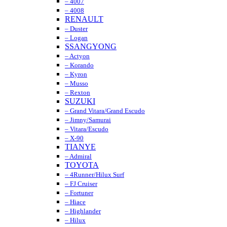
– 4007
– 4008
RENAULT
– Duster
– Logan
SSANGYONG
– Actyon
– Korando
– Kyron
– Musso
– Rexton
SUZUKI
– Grand Vitara/Grand Escudo
– Jimny/Samurai
– Vitara/Escudo
– X-90
TIANYE
– Admiral
TOYOTA
– 4Runner/Hilux Surf
– FJ Cruiser
– Fortuner
– Hiace
– Highlander
– Hilux