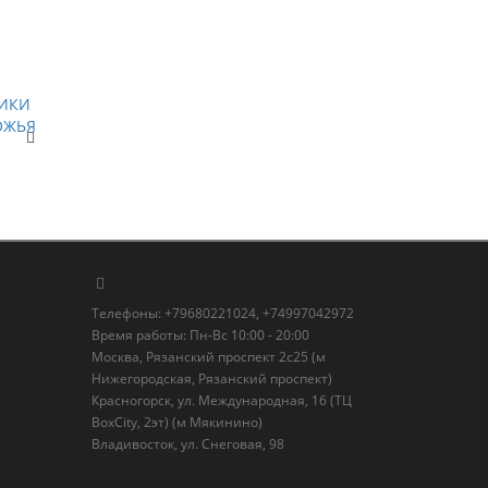
Телефоны: +79680221024, +74997042972
Время работы: Пн-Вс 10:00 - 20:00
Москва, Рязанский проспект 2с25 (м
Нижегородская, Рязанский проспект)
Красногорск, ул. Международная, 16 (ТЦ
BoxСity, 2эт) (м Мякинино)
Владивосток, ул. Снеговая, 98