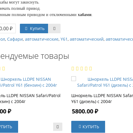
хабы могут закиснуть.
лючать полный привод.
юченным полным приводом и отключенными
хабами
.
0.00 ₽
Купить
рол
,
Сафари
,
автоматические
,
Y61
,
автоматический
,
автоматичес
ендуемые товары
ь LLDPE NISSAN Safari/Patrol
Шноркель LLDPE NISSAN Safari
нзин) с 2004г
Y61 (дизель) с 2004г
00 ₽
5800.00 ₽
УПИТЬ
КУПИТЬ