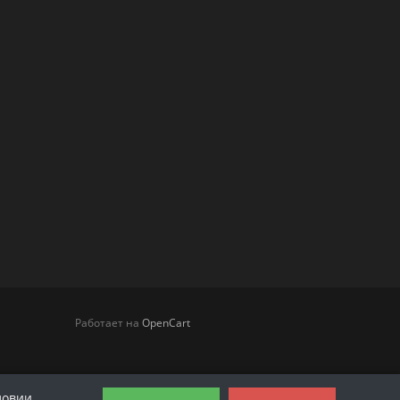
Работает на
OpenCart
Интернет-магазин God of Road © 2014 –
ловии