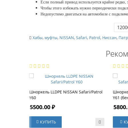
Если полный привод используется крайне редко, 
Чтобы этого избежать нужно периодически подк
Недопустимо двигаться на автомобиле с подкл
1200
Хабы
,
муфты
,
NISSAN
,
Safari
,
Patrol
,
Ниссан
,
Пат
Реком
Шноркель LLDPE NISSAN Safari/Patrol
Шноркел
Y60
Y61 (бе
5500.00 ₽
5800.
КУПИТЬ
К