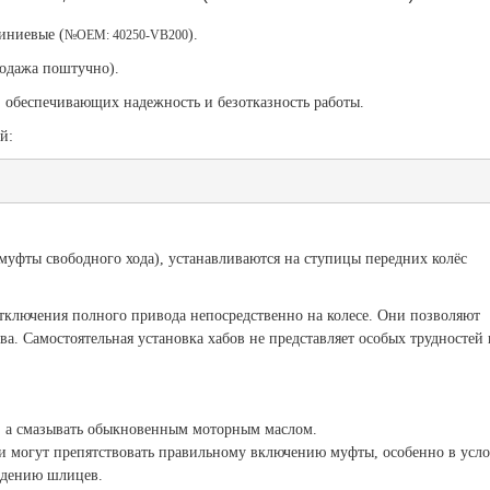
иниевые (
).
№OEM: 40250-VB200
одажа поштучно).
, обеспечивающих надежность и безотказность работы.
й:
 муфты свободного хода), устанавливаются на ступицы передних колёс
тключения полного привода непосредственно на колесе. Они позволяют
а. Самостоятельная установка хабов не представляет особых трудностей 
, а смазывать обыкновенным моторным маслом.
ни могут препятствовать правильному включению муфты, особенно в усл
ждению шлицев.