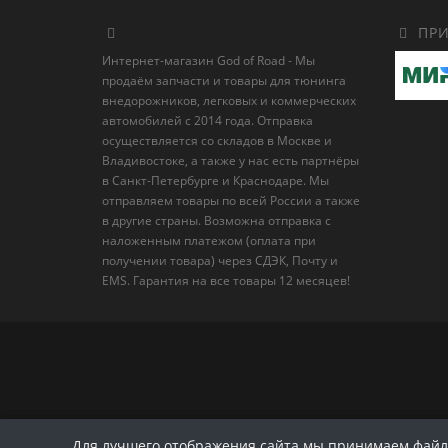
ПРИ
Интернет-магазин God of Road - Мы
продаём запчасти и товары для тюнинга
внедорожников, легковых и коммерческих
автомобилей с 2014 года. Отправка
осуществляется со складов в Москве и
Владивостоке, а также у нас есть партнёры
в Санкт-Петербурге и Краснодаре. Мы
отправляем товары по всей России а также
в другие страны. Возможна отправка с
наложенным платежом (оплата при
получении товара) через СДЭК, Почту и
EMS. Гарантия на все товары 12 месяцев!
Для лучшего отображения сайта мы принимаем файлы