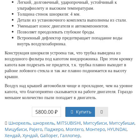
Легкий, долговечный, ударопрочный, устойчивый к
ультрафиолету и высоким температурам.
Толщина стенок шноркеля: 4 мм.
Детали из установочного комплекта выполнены из стали.
Уменьшает износ двигателя и автокомпонентов.
Позволяет преодолевать глубокие броды.
Встроенный дефлектор предотвращает попадание воды
внутрь воздухозаборника.
Конструкция шноркеля устроена так, что трубка выведена из
воздушного фильтра под капотом внедорожника. При этом кромку
капота вам подрезать не придется, т.к. трубка плавно выходит в
районе лобового стекла и так же плавно поднимается на высоту
крыши.
Воздух над крышей автомобиля чище и прохладнее, чем на уровне
капота, что благоприятно сказывается на работе двигателя. Гораздо
меньшее количество пыли попадает в двигатель.
5800.00 ₽
Купить
Шноркель
,
шнорхель
,
MITSUBISHI
,
Митсубиси
,
Митсубиши
,
Мицубиси
,
Pajero
,
Паджеро
,
Montero
,
Монтеро
,
HYUNDAI
,
Хендай
,
Хундай
,
Galloper
,
Галлопер
,