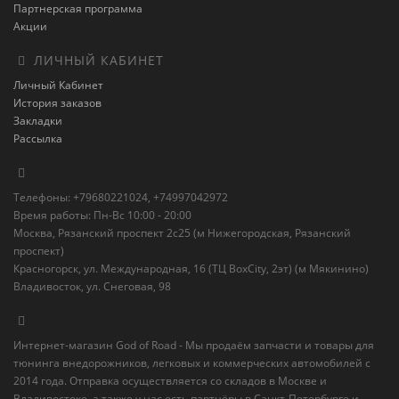
Партнерская программа
Акции
ЛИЧНЫЙ КАБИНЕТ
Личный Кабинет
История заказов
Закладки
Рассылка
Телефоны: +79680221024, +74997042972
Время работы: Пн-Вс 10:00 - 20:00
Москва, Рязанский проспект 2с25 (м Нижегородская, Рязанский
проспект)
Красногорск, ул. Международная, 16 (ТЦ BoxСity, 2эт) (м Мякинино)
Владивосток, ул. Снеговая, 98
Интернет-магазин God of Road - Мы продаём запчасти и товары для
тюнинга внедорожников, легковых и коммерческих автомобилей с
2014 года. Отправка осуществляется со складов в Москве и
Владивостоке, а также у нас есть партнёры в Санкт-Петербурге и