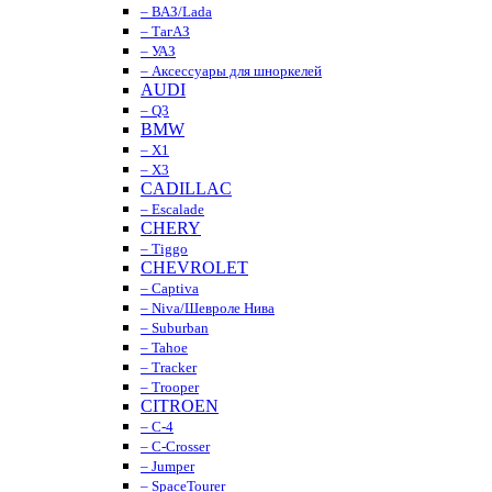
– ВАЗ/Lada
– ТагАЗ
– УАЗ
– Аксессуары для шноркелей
AUDI
– Q3
BMW
– X1
– X3
CADILLAC
– Escalade
CHERY
– Tiggo
CHEVROLET
– Captiva
– Niva/Шевроле Нива
– Suburban
– Tahoe
– Tracker
– Trooper
CITROEN
– C-4
– C-Crosser
– Jumper
– SpaceTourer