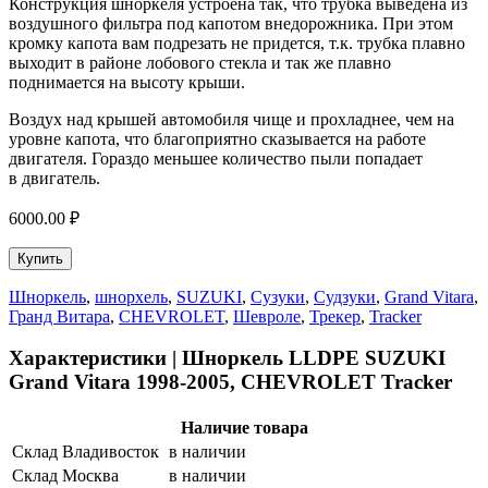
Конструкция шноркеля устроена так, что трубка выведена из
воздушного фильтра под капотом внедорожника. При этом
кромку капота вам подрезать не придется, т.к. трубка плавно
выходит в районе лобового стекла и так же плавно
поднимается на высоту крыши.
Воздух над крышей автомобиля чище и прохладнее, чем на
уровне капота, что благоприятно сказывается на работе
двигателя. Гораздо меньшее количество пыли попадает
в двигатель.
6000.00 ₽
Купить
Шноркель
,
шнорхель
,
SUZUKI
,
Сузуки
,
Судзуки
,
Grand Vitara
,
Гранд Витара
,
CHEVROLET
,
Шевроле
,
Трекер
,
Tracker
Характеристики | Шноркель LLDPE SUZUKI
Grand Vitara 1998-2005, CHEVROLET Tracker
Наличие товара
Склад Владивосток
в наличии
Склад Москва
в наличии