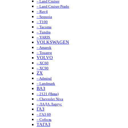
– Land Cruiser
– Land Cruiser Prado
– Rav4
– Sequoia
– T100
– Tacoma
– Tundra
– YARIS
VOLKSWAGEN
– Amarok
– Touareg
VOLVO
– XC60
– XC90
ZX
– Admiral
– Landmark
ВАЗ
– 2121 (Нива)
– Chevrolet Niva
– ЛАДА Ларгус
ГАЗ
– ГАЗ 69
– Соболь
ТАГАЗ