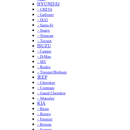
HYUNDAI
– CRETA
– Galloper
– IX35
– Santa Fe
– Starex
– Terracan
– Tucson
ISUZU
– Campo
– D-Max
– MU
– Rodeo
– Trooper/Bighorn
JEEP
– Cherokee
– Compass
– Grand Cherokee
– Wrangler
KIA
– Besta
– Bongo
– Frontier
– Retona
– Sorento