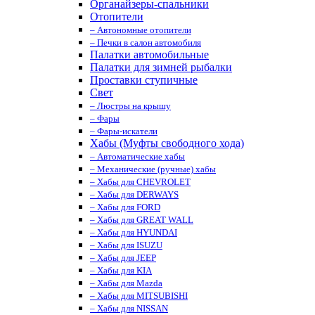
Органайзеры-спальники
Отопители
– Автономные отопители
– Печки в салон автомобиля
Палатки автомобильные
Палатки для зимней рыбалки
Проставки ступичные
Свет
– Люстры на крышу
– Фары
– Фары-искатели
Хабы (Муфты свободного хода)
– Автоматические хабы
– Механические (ручные) хабы
– Хабы для CHEVROLET
– Хабы для DERWAYS
– Хабы для FORD
– Хабы для GREAT WALL
– Хабы для HYUNDAI
– Хабы для ISUZU
– Хабы для JEEP
– Хабы для KIA
– Хабы для Mazda
– Хабы для MITSUBISHI
– Хабы для NISSAN