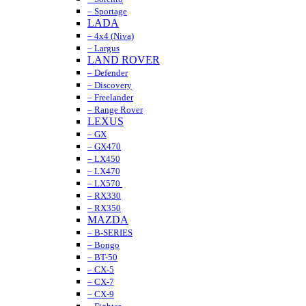
– Sportage
LADA
– 4x4 (Niva)
– Largus
LAND ROVER
– Defender
– Discovery
– Freelander
– Range Rover
LEXUS
– GX
– GX470
– LX450
– LX470
– LX570
– RX330
– RX350
MAZDA
– B-SERIES
– Bongo
– BT-50
– CX-5
– CX-7
– CX-9