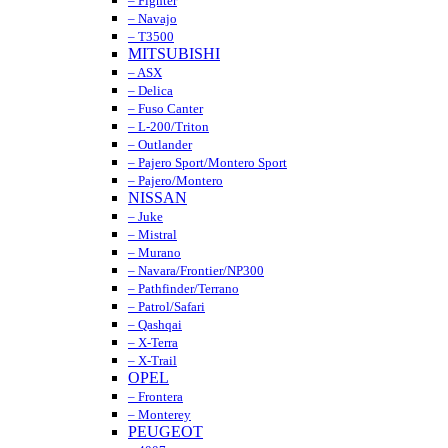
– Fighter
– Navajo
– T3500
MITSUBISHI
– ASX
– Delica
– Fuso Canter
– L-200/Triton
– Outlander
– Pajero Sport/Montero Sport
– Pajero/Montero
NISSAN
– Juke
– Mistral
– Murano
– Navara/Frontier/NP300
– Pathfinder/Terrano
– Patrol/Safari
– Qashqai
– X-Terra
– X-Trail
OPEL
– Frontera
– Monterey
PEUGEOT