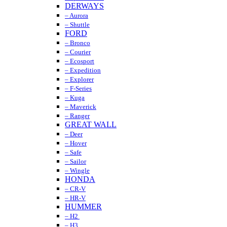
DERWAYS
– Aurora
– Shuttle
FORD
– Bronco
– Courier
– Ecosport
– Expedition
– Explorer
– F-Series
– Kuga
– Maverick
– Ranger
GREAT WALL
– Deer
– Hover
– Safe
– Sailor
– Wingle
HONDA
– CR-V
– HR-V
HUMMER
– H2
– H3