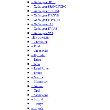
– Хабы для OPEL
– Хабы для SSANGYONG
– Хабы для SUZUKI
– Хабы для TIANYE
– Хабы для TOYOTA
– Хабы для ГАЗ
– Хабы для ТАГАЗ
– Хабы для УАЗ
Шноркели
– Chevrolet
– Ford
– Great Wall
– Hyundai
– Isuzu
– Jeep
– Land Rover
– Lexus
– Mazda
– Mitsubishi
– Nissan
– Opel
– Ssangyong
– Suzuki
– Tianye
– Toyota