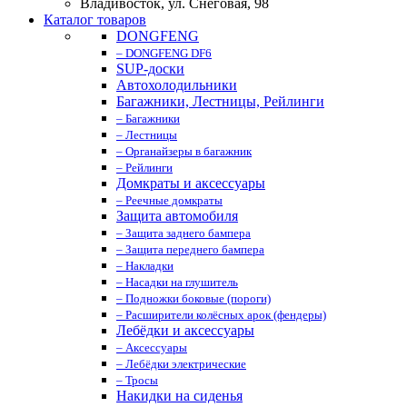
Владивосток, ул. Снеговая, 98
Каталог товаров
DONGFENG
– DONGFENG DF6
SUP-доски
Автохолодильники
Багажники, Лестницы, Рейлинги
– Багажники
– Лестницы
– Органайзеры в багажник
– Рейлинги
Домкраты и аксессуары
– Реечные домкраты
Защита автомобиля
– Защита заднего бампера
– Защита переднего бампера
– Накладки
– Насадки на глушитель
– Подножки боковые (пороги)
– Расширители колёсных арок (фендеры)
Лебёдки и аксессуары
– Аксессуары
– Лебёдки электрические
– Тросы
Накидки на сиденья