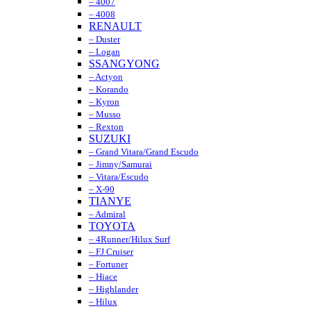
– 4007
– 4008
RENAULT
– Duster
– Logan
SSANGYONG
– Actyon
– Korando
– Kyron
– Musso
– Rexton
SUZUKI
– Grand Vitara/Grand Escudo
– Jimny/Samurai
– Vitara/Escudo
– X-90
TIANYE
– Admiral
TOYOTA
– 4Runner/Hilux Surf
– FJ Cruiser
– Fortuner
– Hiace
– Highlander
– Hilux