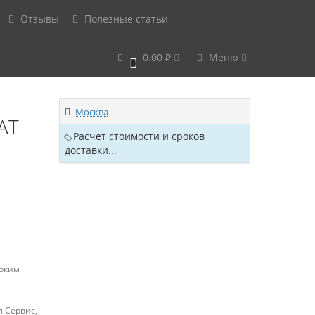
Отзывы
Полезные статьи
0.00 ₽
Меню
0
Москва
AT
Расчет стоимости и сроков
доставки...
соким
л Сервис,