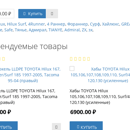
.00 ₽
Купить
lux
,
Hilux Surf
,
4Runner
,
4 Раннер
,
Фораннер
,
Сурф
,
Хайлюкс
,
GRE
е
,
Safe
,
Тянье
,
Адмирал
,
TIANYE
,
Admiral
,
ZX
,
зх
,
ендуемые товары
ль LLDPE TOYOTA Hilux 167,
Хабы TOYOTA Hilux
/Surf 185 1997-2005, Tacoma
105,106,107,108,109,110, Surf
правый)
120,130 (усиленные)
00 ₽
6900.00 ₽
УПИТЬ
КУПИТЬ