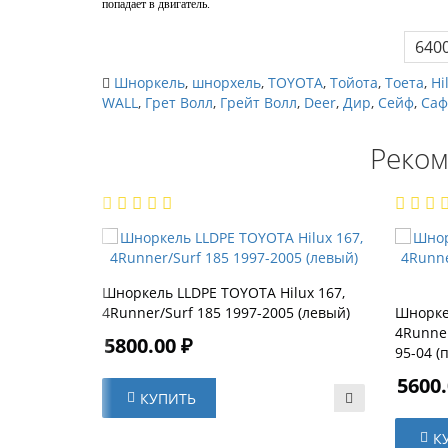
попадает в двигатель.
6400
Шноркель
,
шнорхель
,
TOYOTA
,
Тойота
,
Тоета
,
Hi
WALL
,
Грет Волл
,
Грейт Волл
,
Deer
,
Дир
,
Сейф
,
Саф
Реком
Шноркель LLDPE TOYOTA Hilux 167,
4Runner/Surf 185 1997-2005 (левый)
Шнорке
4Runner
5800.00 ₽
95-04 (
5600.
КУПИТЬ
К