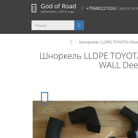
God of Road
+79680221024
Связатьс
работаем с 2014 года
Шноркель LLDPE TOYOTA Hilux 1
Шноркель LLDPE TOYOTA 
WALL Deer