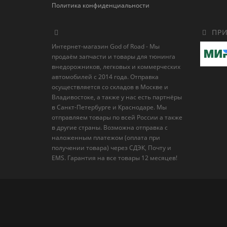
Политика конфиденциальности
ПРИ
Интернет-магазин God of Road - Мы
продаём запчасти и товары для тюнинга
внедорожников, легковых и коммерческих
автомобилей с 2014 года. Отправка
осуществляется со складов в Москве и
Владивостоке, а также у нас есть партнёры
в Санкт-Петербурге и Краснодаре. Мы
отправляем товары по всей России а также
в другие страны. Возможна отправка с
наложенным платежом (оплата при
получении товара) через СДЭК, Почту и
EMS. Гарантия на все товары 12 месяцев!