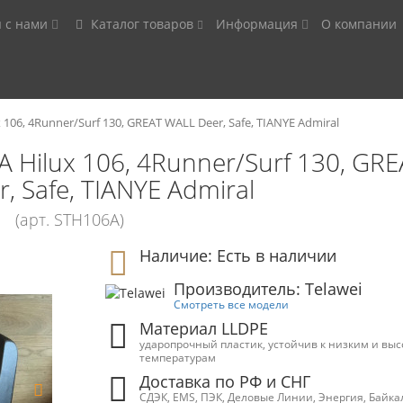
я с нами
Каталог товаров
Информация
О компании
06, 4Runner/Surf 130, GREAT WALL Deer, Safe, TIANYE Admiral
Hilux 106, 4Runner/Surf 130, GRE
, Safe, TIANYE Admiral
(арт. STH106A)
Наличие: Есть в наличии
Производитель: Telawei
Смотреть все модели
Материал LLDPE
ударопрочный пластик, устойчив к низким и вы
температурам
Доставка по РФ и СНГ
СДЭК, EMS, ПЭК, Деловые Линии, Энергия, Байка