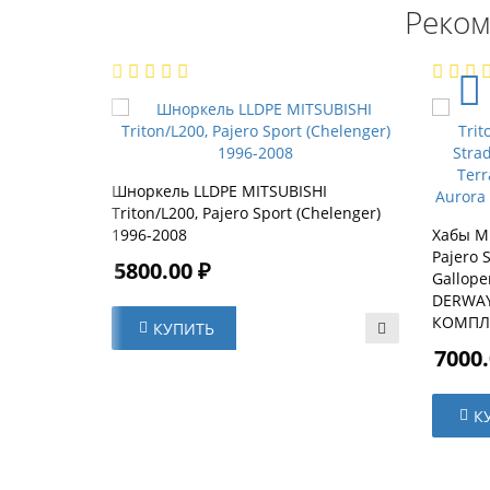
Реком
Шноркель LLDPE MITSUBISHI
Triton/L200, Pajero Sport (Сhelenger)
1996-2008
Хабы MI
Pajero 
5800.00 ₽
Gallope
DERWAYS
КОМПЛЕ
КУПИТЬ
7000.
К