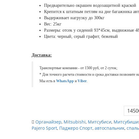
Предварительно окрашен водозащитной краской
Крепится к штатным петлям на дне багажника ав
Выдерживает нагрузку до 300кг
Вес: 25кг
Размеры: отсек у сидений 93*45см, выдвижные 48
Цвета: черный, серый графит, бежевый
Доставка:
Транспортные компании - от 1500 руб, от 2 суток;
* Для точного расчета стоимости и срока доставки позвоните 
Мы есть в
WhatsApp
и
Viber
.
1450
Органайзер
,
Mitsubishi
,
Митсубиси
,
Митсубиши
Pajero Sport
,
Паджеро Спорт
,
автоспальник
,
спал