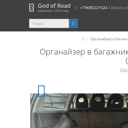
God of Road
+79680221024
Связатьс
работаем с 2014 года
Органайзер в багажни
Органайзер в багажник
(а