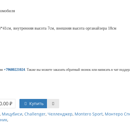
томобиля
*41см, внутренняя высота 7см, внешняя высота органайзера 18см
нам
+79680221024
. Также вы можете заказать обратный звонок или написать в чат поддер
0.00 ₽
Купить
,
Мицубиси
,
Challenger
,
Челленджер
,
Montero Sport
,
Монтеро Сп
ьник
,