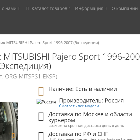
я с нами
Каталог товаров
Информация
О компании
к MITSUBISHI Pajero Sport 1996-2007 (Экспедиция)
 MITSUBISHI Pajero Sport 1996-20
(Экспедиция)
рт. ORG-MITSPS1-EKSP)
Наличие: Есть в наличии
Производитель: Россия
Смотреть все модели
Доставка по Москве и области
курьером
возможна срочная доставка день в день
Доставка по РФ и СНГ
ПЭК, Деловые Линии, Энергия, Байкал Сервис,