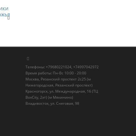
Телефоны: +79680221024, +74997042972
Время работы: Пн-Вс 10:00 - 20:00
Москва, Рязанский проспект 2с25 (м
Нижегородская, Рязанский проспект)
Красногорск, ул. Международная, 16 (ТЦ
BoxСity, 2эт) (м Мякинино)
Владивосток, ул. Снеговая, 98