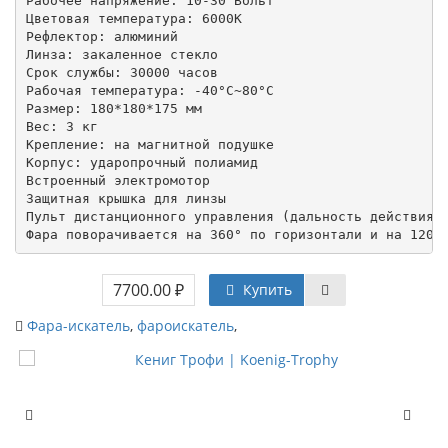
Рабочее напряжение: 10-30 Вольт

Цветовая температура: 6000K

Рефлектор: алюминий

Линза: закаленное стекло

Срок службы: 30000 часов

Рабочая температура: -40°C~80°C

Размер: 180*180*175 мм

Вес: 3 кг

Крепление: на магнитной подушке 

Корпус: ударопрочный полиамид

Встроенный электромотор

Защитная крышка для линзы

Пульт дистанционного управления (дальность действия д
Фара поворачивается на 360° по горизонтали и на 120°
7700.00 ₽
Купить
Фара-искатель
,
фароискатель
,