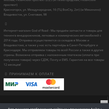
проспект)
Красногорск, ул. Международная, 16 (ТЦ BoxСity, 2эт) (м Мякинино)
Владивосток, ул. Снеговая, 98
Интернет-магазин God of Road - Мы продаём запчасти и товары для
тюнинга внедорожников, легковых и коммерческих автомобилей с
2014 года. Отправка осуществляется со складов в Москве и
Владивостоке, а также у нас есть партнёры в Санкт-Петербурге и
Краснодаре. Мы отправляем товары по всей России а также в другие
страны. Возможна отправка с наложенным платежом (оплата при
получении товара) через СДЭК, Почту и EMS. Гарантия на все товары
12 месяцев!
ПРИНИМАЕМ К ОПЛАТЕ