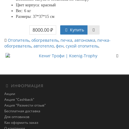
Цвет корпуса: красный
Вес: 6 кг
Размеры: 37*37*15 см
8000.00 ₽
Купить
Отопитель
,
обогреватель
,
печка
,
автономка
,
печка-
обогреватель
,
автотепло
,
фен
,
сухой отопитель
,
ИНФОРМАЦИЯ
Акции
Акция "Cashback"
Акция "Размести отзыв"
Бесплатная доставка
Для оптовиков
Как оформить заказ
О компании