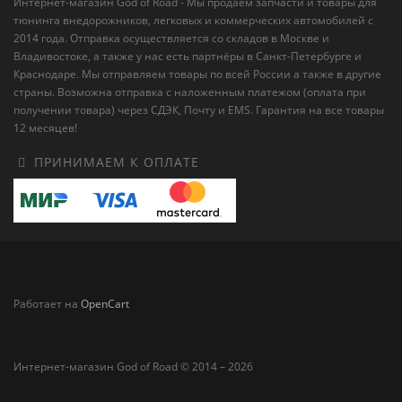
Интернет-магазин God of Road - Мы продаём запчасти и товары для
тюнинга внедорожников, легковых и коммерческих автомобилей с
2014 года. Отправка осуществляется со складов в Москве и
Владивостоке, а также у нас есть партнёры в Санкт-Петербурге и
Краснодаре. Мы отправляем товары по всей России а также в другие
страны. Возможна отправка с наложенным платежом (оплата при
получении товара) через СДЭК, Почту и EMS. Гарантия на все товары
12 месяцев!
ПРИНИМАЕМ К ОПЛАТЕ
Работает на
OpenCart
Интернет-магазин God of Road © 2014 – 2026