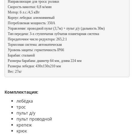
Направляющие для троса: ролики

Скорость намотки: 6,8 м/мин

Мотор: 6 л.с./4,5 кВт

Корпус лебедки: алюминиевый

Потребляемая мощность: 350А

Управление: проводной пульт (3,7м) + пульт д/у (дальность 30м)

Тип передачи: 3-х ступенчатая зубчатая планетарная система

Передаточное число редуктора: 265,2:1

Тормозная система: автоматическая

Уровень защиты: герметичность IP66

Барабан: стальной

Размеры барабана: диаметр 64 мм, длина 224 мм

Размеры лебедки: 430x150x210 мм

Вес: 27кг
Комплектация:
лебёдка
трос
пульт д/у
пульт проводной
крепеж
крюк