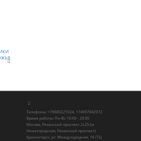
7500.00 ₽
КУПИТЬ
Телефоны: +79680221024, +74997042972
Время работы: Пн-Вс 10:00 - 20:00
Москва, Рязанский проспект 2с25 (м
Нижегородская, Рязанский проспект)
Красногорск, ул. Международная, 16 (ТЦ