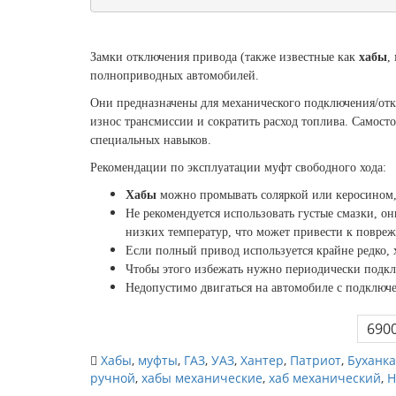
Замки отключения привода (также известные как
хабы
,
полноприводных автомобилей.
Они предназначены для механического подключения/отк
износ трансмиссии и сократить расход топлива. Самосто
специальных навыков.
Рекомендации по эксплуатации муфт свободного хода:
Хабы
можно промывать соляркой или керосином
Не рекомендуется использовать густые смазки, о
низких температур, что может привести к повре
Если полный привод используется крайне редко, 
Чтобы этого избежать нужно периодически подк
Недопустимо двигаться на автомобиле с подкл
6900
Хабы
,
муфты
,
ГАЗ
,
УАЗ
,
Хантер
,
Патриот
,
Буханка
ручной
,
хабы механические
,
хаб механический
,
H