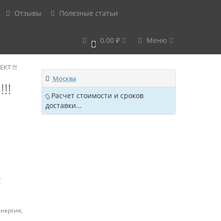
Отзывы
Полезные статьи
0.00 ₽
Меню
0
КТ !!!
Москва
!!
Расчет стоимости и сроков
доставки...
!
Энергия,