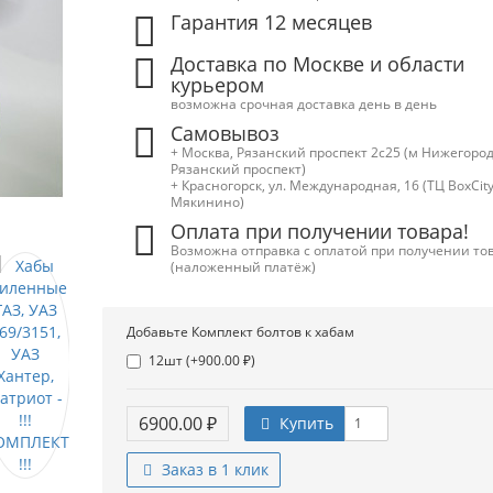
Гарантия 12 месяцев
Доставка по Москве и области
курьером
возможна срочная доставка день в день
Самовывоз
+ Москва, Рязанский проспект 2с25 (м Нижегород
Рязанский проспект)
+ Красногорск, ул. Международная, 16 (ТЦ BoxСity,
Мякинино)
Оплата при получении товара!
Возможна отправка с оплатой при получении то
(наложенный платёж)
Добавьте Комплект болтов к хабам
12шт (+900.00 ₽)
6900.00 ₽
Купить
Заказ в 1 клик