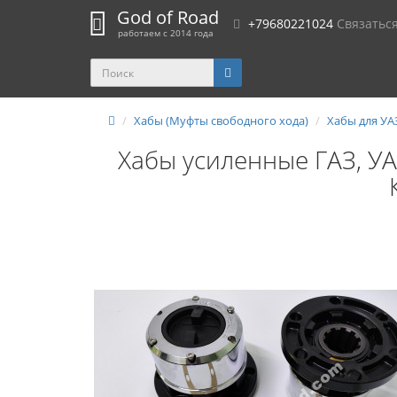
God of Road
+79680221024
Связатьс
работаем с 2014 года
Хабы (Муфты свободного хода)
Хабы для УА
Хабы усиленные ГАЗ, УАЗ