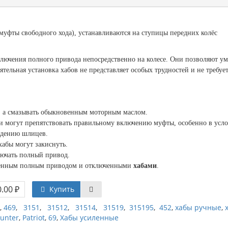
 муфты свободного хода), устанавливаются на ступицы передних колёс
лючения полного привода непосредственно на колесе. Они позволяют у
ятельная установка хабов не представляет особых трудностей и не требуе
, а смазывать обыкновенным моторным маслом.
ни могут препятствовать правильному включению муфты, особенно в усл
ждению шлицев.
хабы могут закиснуть.
лючать полный привод.
юченным полным приводом и отключенными
хабами
.
.00 ₽
Купить
,
469
,
3151
,
31512
,
31514
,
31519
,
315195
,
452
,
хабы ручные
,
unter
,
Patriot
,
69
,
Хабы усиленные