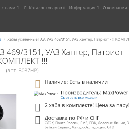
я с нами
Каталог товаров
Информация
О компании
З
Хабы усиленные ГАЗ, УАЗ 469/3151, УАЗ Хантер, Патриот - !!! КОМПЛЕ
 469/3151, УАЗ Хантер, Патриот - !
КОМПЛЕКТ !!!
(арт. B037HP)
Наличие: Есть в наличии
Производитель: MaxPower
Смотреть все модели
2 хаба в комплекте! Цена за пару
Доставка по РФ и СНГ
СДЭК, Почта России, EMS, ПЭК, Деловые Линии, 
Байкал Сервис, ЖелдорЭкспедиция, GTD