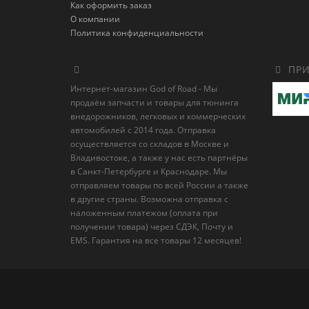
Как оформить заказ
О компании
Политика конфиденциальности
ПРИ
Интернет-магазин God of Road - Мы
продаём запчасти и товары для тюнинга
внедорожников, легковых и коммерческих
автомобилей с 2014 года. Отправка
осуществляется со складов в Москве и
Владивостоке, а также у нас есть партнёры
в Санкт-Петербурге и Краснодаре. Мы
отправляем товары по всей России а также
в другие страны. Возможна отправка с
наложенным платежом (оплата при
получении товара) через СДЭК, Почту и
EMS. Гарантия на все товары 12 месяцев!