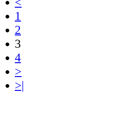
<
1
2
3
4
>
>|